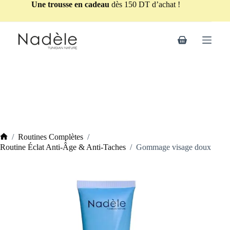
Une trousse en cadeau
dès 150 DT d’achat !
/
Routines Complètes
/
Routine Éclat Anti-Âge & Anti-Taches
/
Gommage visage doux