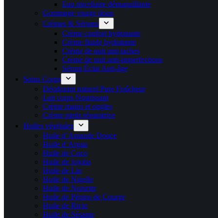
Eau micellaire démaquillante
Gommage visage doux
Crèmes & Sérums
Crème confort hydratante
Crème fluide hydratante
Crème de nuit anti taches
Crème de nuit anti-imperfections
Sérum Éclat Anti-âge
Soins Corps
Déodorant naturel Pure Fraîcheur
Lait corps Nourissant
Crème mains et ongles
Crème pieds réparatrice
Huiles végétales
Huile d’Amande Douce
Huile d’Argan
Huile de Coco
Huile de Jojoba
Huile de Lin
Huile de Nigelle
Huile de Noisette
Huile de Pépins de Courge
Huile de Ricin
Huile de Sésame