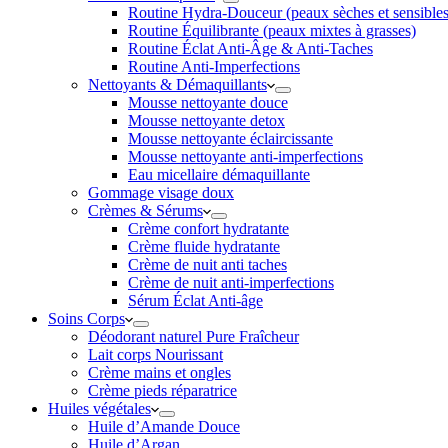
Routine Hydra-Douceur (peaux sèches et sensibles
Routine Équilibrante (peaux mixtes à grasses)
Routine Éclat Anti-Âge & Anti-Taches
Routine Anti-Imperfections
Nettoyants & Démaquillants
Mousse nettoyante douce
Mousse nettoyante detox
Mousse nettoyante éclaircissante
Mousse nettoyante anti-imperfections
Eau micellaire démaquillante
Gommage visage doux
Crèmes & Sérums
Crème confort hydratante
Crème fluide hydratante
Crème de nuit anti taches
Crème de nuit anti-imperfections
Sérum Éclat Anti-âge
Soins Corps
Déodorant naturel Pure Fraîcheur
Lait corps Nourissant
Crème mains et ongles
Crème pieds réparatrice
Huiles végétales
Huile d’Amande Douce
Huile d’Argan