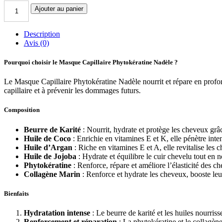
Ajouter au panier
Description
Avis (0)
Pourquoi choisir le Masque Capillaire Phytokératine Nadèle ?
Le Masque Capillaire Phytokératine Nadèle nourrit et répare en profonde
capillaire et à prévenir les dommages futurs.
Composition
Beurre de Karité
: Nourrit, hydrate et protège les cheveux grâc
Huile de Coco
: Enrichie en vitamines E et K, elle pénètre intens
Huile d’Argan
: Riche en vitamines E et A, elle revitalise les c
Huile de Jojoba
: Hydrate et équilibre le cuir chevelu tout en n
Phytokératine
: Renforce, répare et améliore l’élasticité des c
Collagène Marin
: Renforce et hydrate les cheveux, booste leur 
Bienfaits
Hydratation intense
: Le beurre de karité et les huiles nourris
Renforcement et réparation
: La phytokératine et le collagène