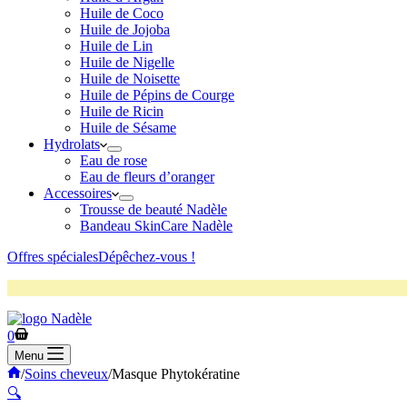
Huile de Coco
Huile de Jojoba
Huile de Lin
Huile de Nigelle
Huile de Noisette
Huile de Pépins de Courge
Huile de Ricin
Huile de Sésame
Hydrolats
Eau de rose
Eau de fleurs d’oranger
Accessoires
Trousse de beauté Nadèle
Bandeau SkinCare Nadèle
Offres spéciales
Dépêchez-vous !
0
Menu
/
Soins cheveux
/
Masque Phytokératine
🔍