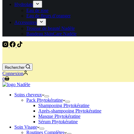
Hydrolats
Eau de rose
Eau de fleurs d’oranger
Accessoires
Trousse de beauté Nadèle
Bandeau SkinCare Nadèle
Rechercher
Connexion
0
Soins cheveux
Pack Phytokératine
Shampooing Phytokératine
Après-shampooing Phytokératine
Masque Phytokératine
Sérum Phytokératine
Soin Visage
Routines Complètes