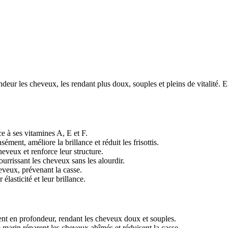
ur les cheveux, les rendant plus doux, souples et pleins de vitalité. En
e à ses vitamines A, E et F.
ément, améliore la brillance et réduit les frisottis.
heveux et renforce leur structure.
ourrissant les cheveux sans les alourdir.
heveux, prévenant la casse.
élasticité et leur brillance.
sent en profondeur, rendant les cheveux doux et souples.
 marin réparent les cheveux abîmés et réduisent la casse.