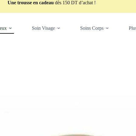
Une trousse en cadeau
dès 150 DT d’achat !
veux
Soin Visage
Soins Corps
Plu