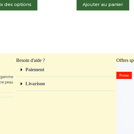
ix des options
Ajouter au panier
Besoin d'aide ?
Offres sp
Paiement
Promo
Promo
de gamme
otre peau
Livarison