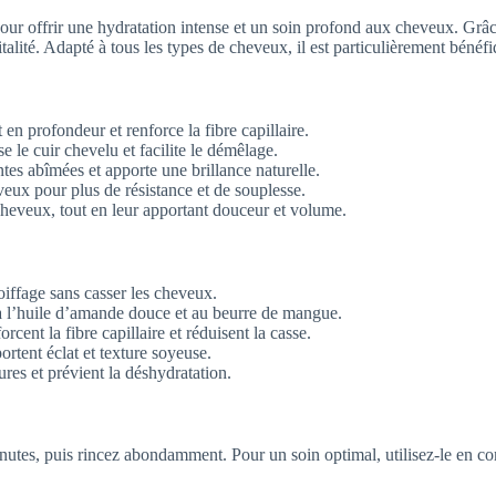
ffrir une hydratation intense et un soin profond aux cheveux. Grâce à s
vitalité. Adapté à tous les types de cheveux, il est particulièrement bénéf
 en profondeur et renforce la fibre capillaire.
e le cuir chevelu et facilite le démêlage.
ntes abîmées et apporte une brillance naturelle.
eveux pour plus de résistance et de souplesse.
 cheveux, tout en leur apportant douceur et volume.
 coiffage sans casser les cheveux.
 à l’huile d’amande douce et au beurre de mangue.
rcent la fibre capillaire et réduisent la casse.
ortent éclat et texture soyeuse.
ures et prévient la déshydratation.
inutes, puis rincez abondamment. Pour un soin optimal, utilisez-le e