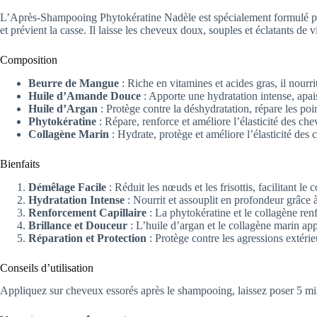
L’Après-Shampooing Phytokératine Nadèle est spécialement formulé pour o
et prévient la casse. Il laisse les cheveux doux, souples et éclatants de 
Composition
Beurre de Mangue
: Riche en vitamines et acides gras, il nourrit
Huile d’Amande Douce
: Apporte une hydratation intense, apais
Huile d’Argan
: Protège contre la déshydratation, répare les poi
Phytokératine
: Répare, renforce et améliore l’élasticité des ch
Collagène Marin
: Hydrate, protège et améliore l’élasticité des
Bienfaits
Démêlage Facile
: Réduit les nœuds et les frisottis, facilitant le
Hydratation Intense
: Nourrit et assouplit en profondeur grâce
Renforcement Capillaire
: La phytokératine et le collagène renfo
Brillance et Douceur
: L’huile d’argan et le collagène marin app
Réparation et Protection
: Protège contre les agressions extérie
Conseils d’utilisation
Appliquez sur cheveux essorés après le shampooing, laissez poser 5 m