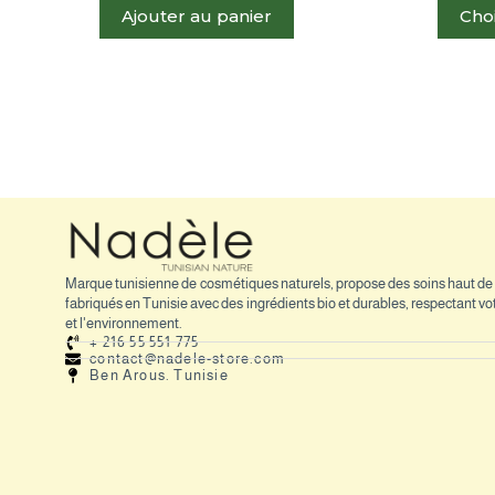
Ajouter au panier
Cho
Promo
Promo
Marque tunisienne de cosmétiques naturels, propose des soins haut 
fabriqués en Tunisie avec des ingrédients bio et durables, respectant v
et l'environnement.
+ 216 55 551 775
contact@nadele-store.com
Ben Arous. Tunisie