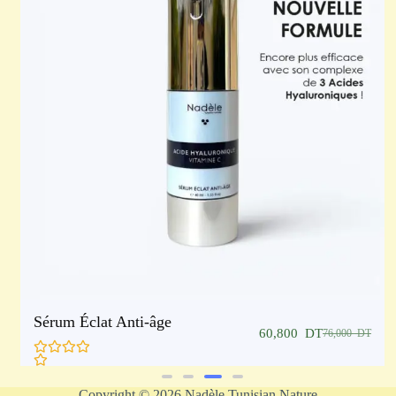
Sérum Éclat Anti-âge
60,800
DT
76,000
DT
Noté
5.00
Copyright © 2026 Nadèle Tunisian Nature