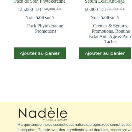
Pack de Soin Phytokératine
Sérum Éclat Anti-âge
135,000
DT
60,800
DT
150,000
DT
76,000
DT
Note
5.00
sur 5
Note
5.00
sur 5
Pack Phytokératine
,
Crèmes & Sérums
,
Promotions
Promotions
,
Routine
Éclat Anti-Âge & Anti
Taches
Ajouter au panier
Ajouter au panier
Promo
Promo
Marque tunisienne de cosmétiques naturels, propose des soins haut 
fabriqués en Tunisie avec des ingrédients bio et durables, respectant v