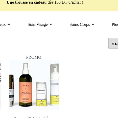
Une trousse en cadeau
dès 150 DT d’achat !
veux
Soin Visage
Soins Corps
Plu
PROMO