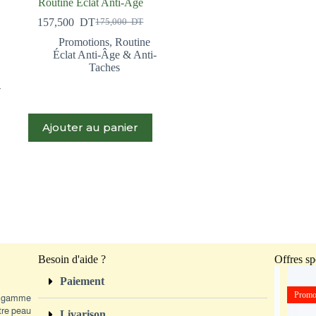
Routine Éclat Anti-Âge
157,500
DT
175,000
DT
Promotions
,
Routine
Éclat Anti-Âge & Anti-
Taches
-
Ajouter au panier
Besoin d'aide ?
Offres sp
Paiement
Promo
Promo
de gamme
otre peau
Livarison