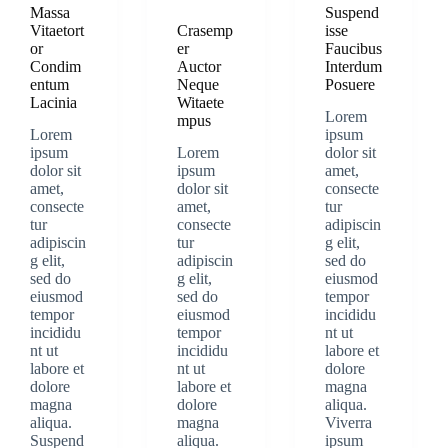
Massa
Suspend
Vitaetort
Crasemp
isse
or
er
Faucibus
Condim
Auctor
Interdum
entum
Neque
Posuere
Lacinia
Witaete
Lorem
mpus
Lorem
ipsum
ipsum
Lorem
dolor sit
dolor sit
ipsum
amet,
amet,
dolor sit
consecte
consecte
amet,
tur
tur
consecte
adipiscin
adipiscin
tur
g elit,
g elit,
adipiscin
sed do
sed do
g elit,
eiusmod
eiusmod
sed do
tempor
tempor
eiusmod
incididu
incididu
tempor
nt ut
nt ut
incididu
labore et
labore et
nt ut
dolore
dolore
labore et
magna
magna
dolore
aliqua.
aliqua.
magna
Viverra
Suspend
aliqua.
ipsum