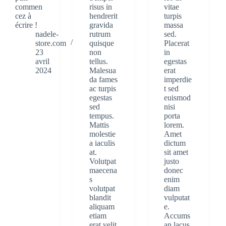
commen
risus in
vitae
cez à
hendrerit
turpis
écrire !
gravida
massa
nadele-
rutrum
sed.
store.com
quisque
Placerat
23
non
in
avril
tellus.
egestas
2024
Malesua
erat
da fames
imperdie
ac turpis
t sed
egestas
euismod
sed
nisi
tempus.
porta
Mattis
lorem.
molestie
Amet
a iaculis
dictum
at.
sit amet
Volutpat
justo
maecena
donec
s
enim
volutpat
diam
blandit
vulputat
aliquam
e.
etiam
Accums
erat velit
an lacus