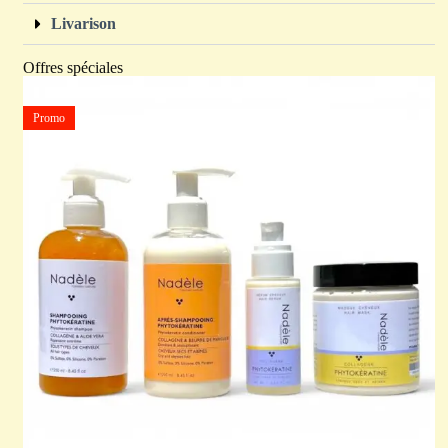
Livarison
Offres spéciales
Promo