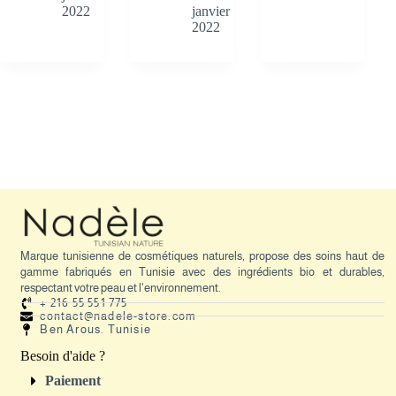
2022
janvier
2022
Marque tunisienne de cosmétiques naturels, propose des soins haut de
gamme fabriqués en Tunisie avec des ingrédients bio et durables,
respectant votre peau et l'environnement.
+ 216 55 551 775
contact@nadele-store.com
Ben Arous. Tunisie
Besoin d'aide ?
Paiement