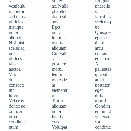
s
donec
fringilla
vestibulu
ac. Nulla
phasellu
m lorem
pharetra
s
sed risus
diam sit
faucibus
ultricies
amet.
scelerisq
tristique
Eget
ue.
nulla
nunc
Quisque
aliquet.
lobortis
egestas
Nisl nisi
mattis
diam in
scelerisq
aliquam.
arcu
ue eu
Convalli
cursus
ultrices
s
euismod.
vitae
posuere
A
auctor.
morbi
pellentes
Varius
leo urna
que sit
duis at
molestie
amet
consecte
at
porttitor
tur
elementu
eget
lorem.
m.
dolor
Vel eros
Tortor
morbi.
donec ac
aliquam
Condim
odio. At
nulla
entum id
urna
facilisi
venenati
condime
cras.
s a
ntum
Volutpat
condime