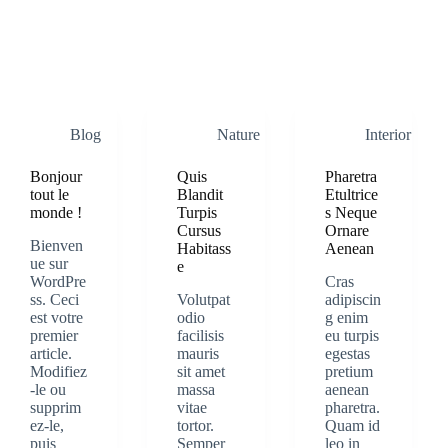
Blog
Nature
Interior
Bonjour
Quis
Pharetra
tout le
Blandit
Etultrice
monde !
Turpis
s Neque
Cursus
Ornare
Bienven
Habitass
Aenean
ue sur
e
WordPre
Cras
ss. Ceci
Volutpat
adipiscin
est votre
odio
g enim
premier
facilisis
eu turpis
article.
mauris
egestas
Modifiez
sit amet
pretium
-le ou
massa
aenean
supprim
vitae
pharetra.
ez-le,
tortor.
Quam id
puis
Semper
leo in