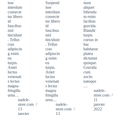
isse
Suspend
nunc
interdum
isse
aliquet
consecte
interdum
bibendu
tur libero
consecte
m enim
id
tur libero
facilisis
faucibus
id
gravida.
nisl
faucibus
Blandit
tincidunt
nisl
turpis
. Tellus
tincidunt
cursus in
cras
. Tellus
hac
adipiscin
cras
habitasse
g enim
adipiscin
platea
eu
g enim
dictumst
turpis.
eu
quisque.
Amet
turpis.
Gravida
luctus
Amet
cum
venenati
luctus
sociis
s lectus
venenati
natoque
magna
s lectus
…
fringilla
magna
nadele-
urna…
fringilla
store.com
nadele-
urna…
11
store.com
nadele-
janvier
13
store.com
2022
janvier
13