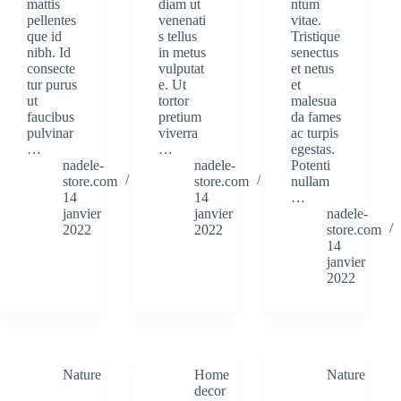
mattis
diam ut
ntum
pellentes
venenati
vitae.
que id
s tellus
Tristique
nibh. Id
in metus
senectus
consecte
vulputat
et netus
tur purus
e. Ut
et
ut
tortor
malesua
faucibus
pretium
da fames
pulvinar
viverra
ac turpis
…
…
egestas.
nadele-
nadele-
Potenti
store.com
store.com
nullam
14
14
…
janvier
janvier
nadele-
2022
2022
store.com
14
janvier
2022
Nature
Home
Nature
decor